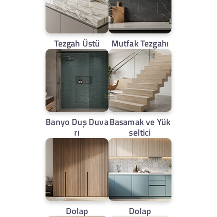
Tezgah Üstü
Mutfak Tezgahı
Banyo Duş Duva
Basamak ve Yük
rı
seltici
Dolap
Dolap