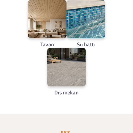
Tavan
Su hattı
Dış mekan
SSS.