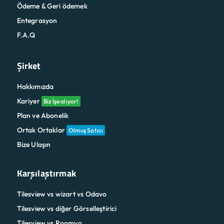
Ödeme & Geri ödemek
Entegrasyon
F.A.Q
Şirket
Hakkımızda
Kariyer
Biz İşe alıyor!
Plan ve Abonelik
Ortak Ortaklar
Olmuş Satıcı
Bize Ulaşın
Karşılaştırmak
Tilesview vs wizart vs Odavo
Tilesview vs diğer Görselleştirici
Tilesview vs Roomvo